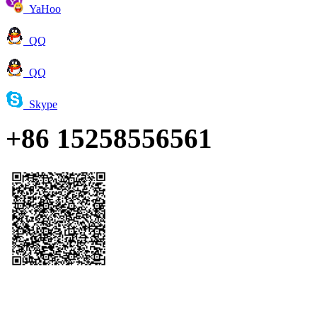
YaHoo
QQ
QQ
Skype
+86 15258556561